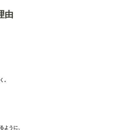
理由
く。
るように、
