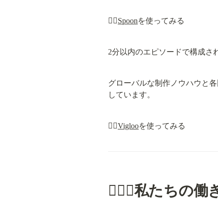
👉🏻
Spoon
を使ってみる
2分以内のエピソードで構成さ
グローバルな制作ノウハウと各
しています。
👉🏻
Vigloo
を使ってみる
🏃🏻‍♂️私たちの